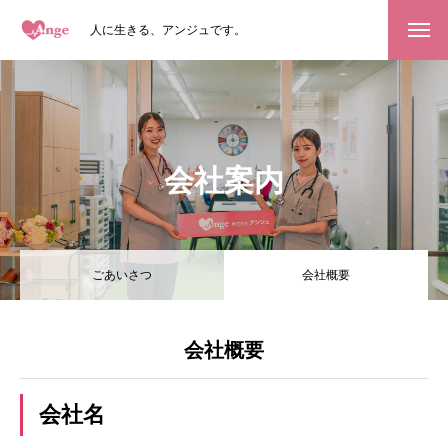
人に生きる、アンジュです。
HOME
サービス・施設
会社案内
訪問看護
デイサービス
ごあいさつ
会社概要
訪問介護
ケアプラン
会社概要
福祉用具販売／レンタル
会社名
会社案内